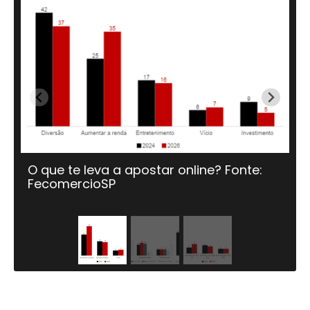
O que te leva a apostar online? Fonte:
Co
FecomercioSP
on