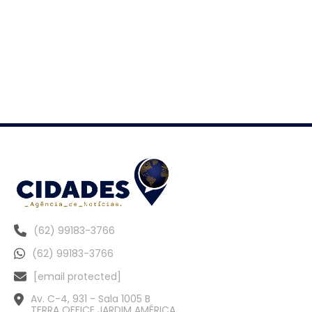
(62) 99183-3766
(62) 99183-3766
[email protected]
Av. C-4, 931 - Sala 1005 B
TERRA OFFICE JARDIM AMÉRICA