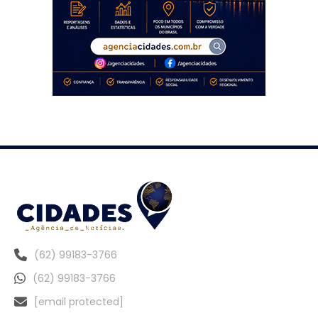
(62) 99183-3766
(62) 99183-3766
[email protected]