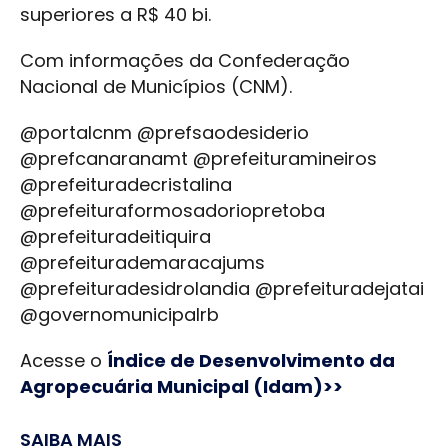
superiores a R$ 40 bi.
Com informações da Confederação
Nacional de Municípios (CNM).
@portalcnm @prefsaodesiderio
@prefcanaranamt @prefeituramineiros
@prefeituradecristalina
@prefeituraformosadoriopretoba
@prefeituradeitiquira
@prefeiturademaracajums
@prefeituradesidrolandia @prefeituradejatai
@governomunicipalrb
Acesse o
Índice de Desenvolvimento da
Agropecuária Municipal (Idam)>>
SAIBA MAIS