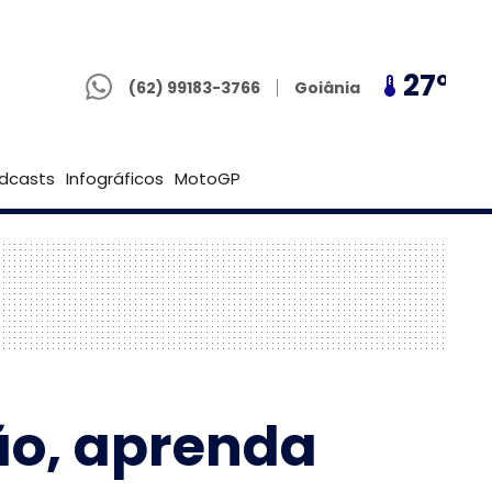
(62) 99183-3766
25º
27º
25º
Goiânia
(62) 99183-3766
Brasília
dcasts
Infográficos
MotoGP
ão, aprenda