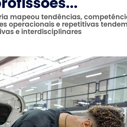
ofissões...
tria mapeou tendências, competênci
ões operacionais e repetitivas tend
vas e interdisciplinares