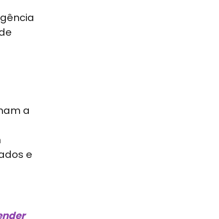
igência
ade
rmam a
m
dados e
ender