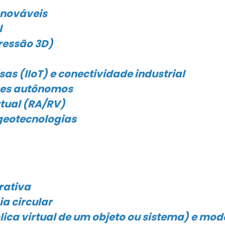
enováveis
l
ressão 3D)
sas (IIoT) e conectividade industrial
nes autônomos
tual (RA/RV)
geotecnologias
rativa
a circular
plica virtual de um objeto ou sistema) e m