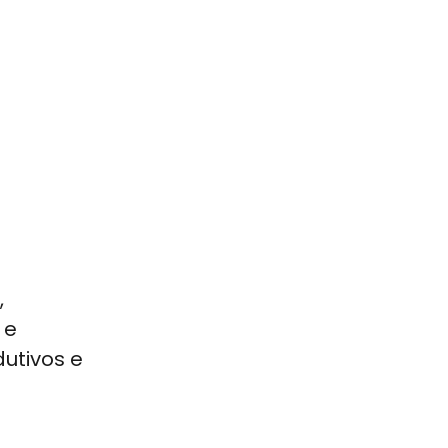
,
 e
utivos e