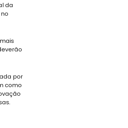
al da
 no
 mais
 deverão
rada por
sim como
novação
sas.