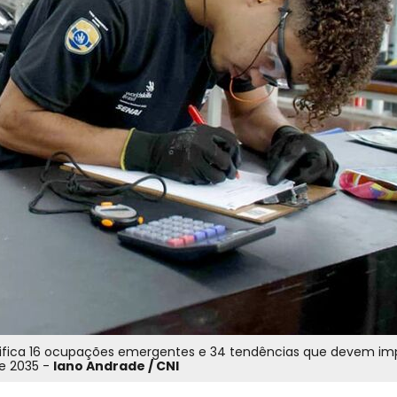
ntifica 16 ocupações emergentes e 34 tendências que devem im
 e 2035 -
Iano Andrade / CNI