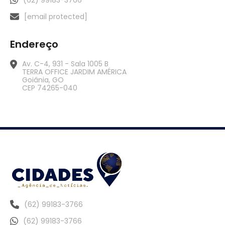
(62) 99183-3766
[email protected]
Endereço
Av. C-4, 931 - Sala 1005 B
TERRA OFFICE JARDIM AMÉRICA
Goiânia, GO
CEP 74265-040
(62) 99183-3766
(62) 99183-3766