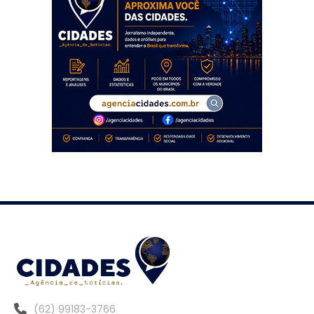
(62) 99183-3766