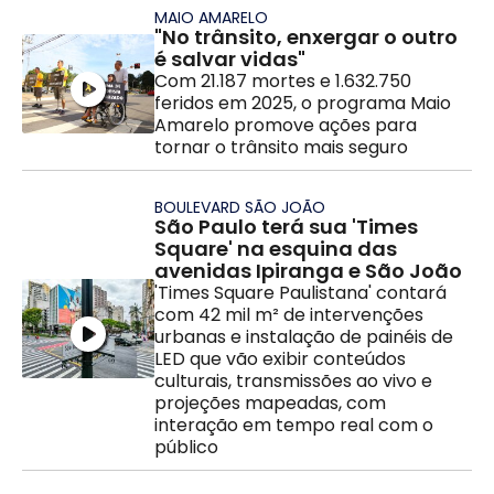
MAIO AMARELO
"No trânsito, enxergar o outro
é salvar vidas"
Com 21.187 mortes e 1.632.750
feridos em 2025, o programa Maio
Amarelo promove ações para
tornar o trânsito mais seguro
BOULEVARD SÃO JOÃO
São Paulo terá sua 'Times
Square' na esquina das
avenidas Ipiranga e São João
'Times Square Paulistana' contará
com 42 mil m² de intervenções
urbanas e instalação de painéis de
LED que vão exibir conteúdos
culturais, transmissões ao vivo e
projeções mapeadas, com
interação em tempo real com o
público