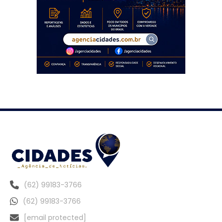
(62) 99183-3766
(62) 99183-3766
[email protected]