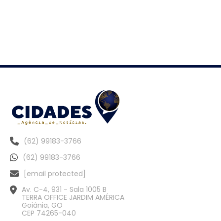
(62) 99183-3766
(62) 99183-3766
[email protected]
Av. C-4, 931 - Sala 1005 B
TERRA OFFICE JARDIM AMÉRICA
Goiânia, GO
CEP 74265-040