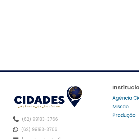
Instituci
Agência C
Missão
Produção
(62) 99183-3766
(62) 99183-3766