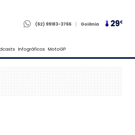
(62) 99183-3766
29º
25º
29º
Brasília
(62) 99183-3766
Goiânia
dcasts
Infográficos
MotoGP