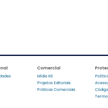
onal
Comercial
Prote
idades
Mídia Kit
Políti
Projetos Editoriais
Acesso
Práticas Comerciais
Código
Termo