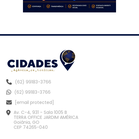
(62) 99183-3766
(62) 99183-3766
[email protected]
Av. C-4, 931 - Sala 1005 B
TERRA OFFICE JARDIM AMÉRICA
Goiânia, GO
CEP 74265-040