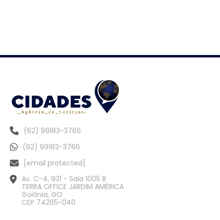
(62) 99183-3766
(62) 99183-3766
[email protected]
Av. C-4, 931 - Sala 1005 B
TERRA OFFICE JARDIM AMÉRICA
Goiânia, GO
CEP 74265-040