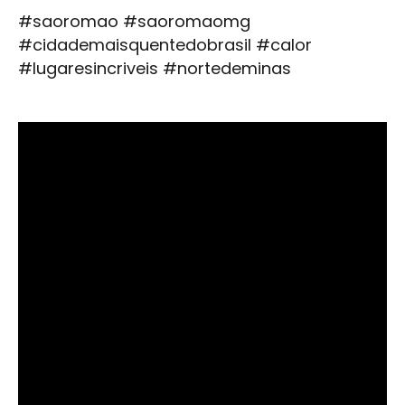
#saoromao #saoromaomg
#cidademaisquentedobrasil #calor
#lugaresincriveis #nortedeminas