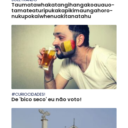
Taumata­whakatangihanga­koauau­o­
tamatea­turi­pukaka­piki­maunga­horo­
nuku­pokai­whenua­ki­tana­tahu
#CURIOCIDADES!
De 'bico seco' eu não voto!