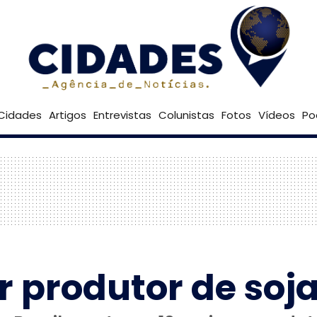
33º
Goiânia
Brasília
Cidades
Artigos
Entrevistas
Colunistas
Fotos
Vídeos
Po
or produtor de so