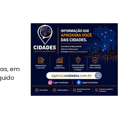
das, em
guido