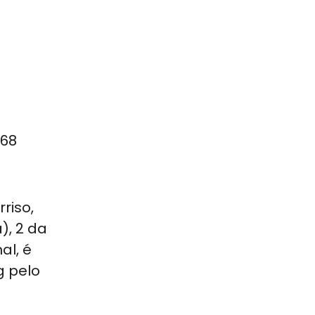
568
riso,
), 2 da
al, é
g pelo