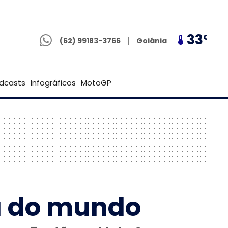
(62) 99183-3766
29º
33º
29º
Goiânia
(62) 99183-3766
Brasília
dcasts
Infográficos
MotoGP
ja do mundo