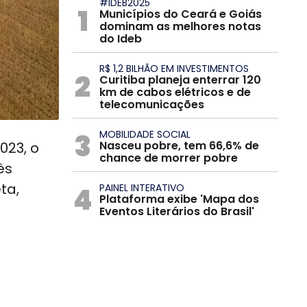
#IDEB2025
1
Municípios do Ceará e Goiás
dominam as melhores notas
do Ideb
R$ 1,2 BILHÃO EM INVESTIMENTOS
2
Curitiba planeja enterrar 120
km de cabos elétricos e de
telecomunicações
3
MOBILIDADE SOCIAL
Nasceu pobre, tem 66,6% de
023, o
chance de morrer pobre
ês
ta,
4
PAINEL INTERATIVO
Plataforma exibe 'Mapa dos
Eventos Literários do Brasil'