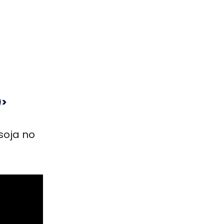
)>
soja no