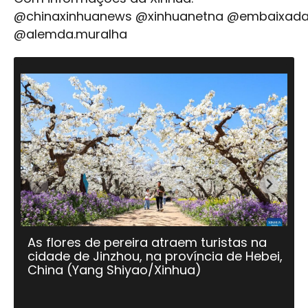
@chinaxinhuanews @xinhuanetna @embaixada
@alemda.muralha
As flores de pereira atraem turistas na
Be
cidade de Jinzhou, na província de Hebei,
da
China (Yang Shiyao/Xinhua)
X