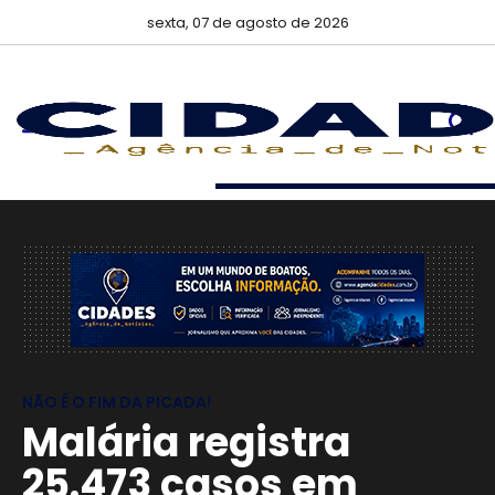
sexta, 07 de agosto de 2026
NÃO É O FIM DA PICADA!
Malária registra
25.473 casos em