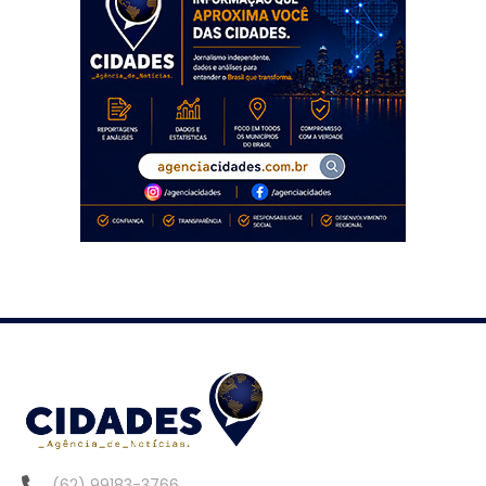
(62) 99183-3766