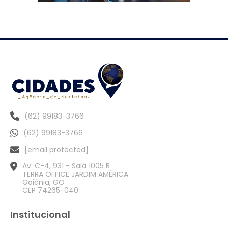
(62) 99183-3766
(62) 99183-3766
[email protected]
Av. C-4, 931 - Sala 1005 B
TERRA OFFICE JARDIM AMÉRICA
Goiânia, GO
CEP 74265-040
Institucional