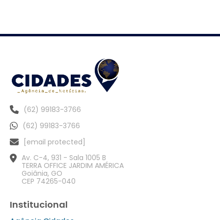
(62) 99183-3766
(62) 99183-3766
[email protected]
Av. C-4, 931 - Sala 1005 B
TERRA OFFICE JARDIM AMÉRICA
Goiânia, GO
CEP 74265-040
Institucional