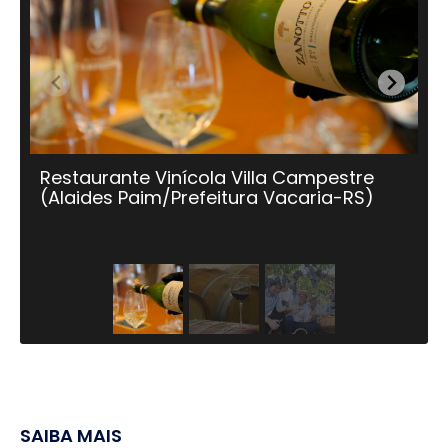
Restaurante Vinícola Villa Campestre
Em
(Alaides Paim/Prefeitura Vacaria-RS)
al
12
e
SAIBA MAIS