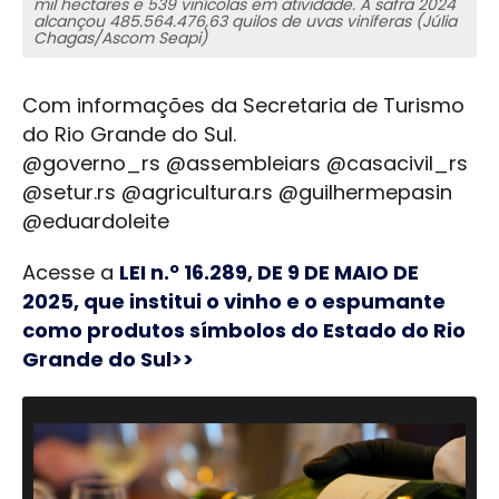
mil hectares e 539 vinícolas em atividade. A safra 2024
alcançou 485.564.476,63 quilos de uvas viníferas (Júlia
Chagas/Ascom Seapi)
Com informações da Secretaria de Turismo
do Rio Grande do Sul.
@governo_rs @assembleiars @casacivil_rs
@setur.rs @agricultura.rs @guilhermepasin
@eduardoleite
Acesse a
LEI n.º 16.289, DE 9 DE MAIO DE
2025, que institui o vinho e o espumante
como produtos símbolos do Estado do Rio
Grande do Sul>>