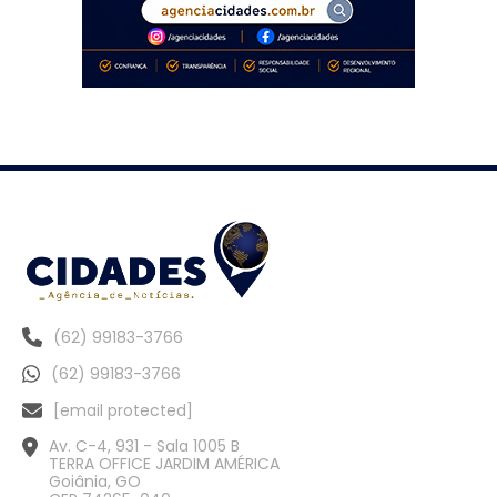
(62) 99183-3766
(62) 99183-3766
[email protected]
Av. C-4, 931 - Sala 1005 B
TERRA OFFICE JARDIM AMÉRICA
Goiânia, GO