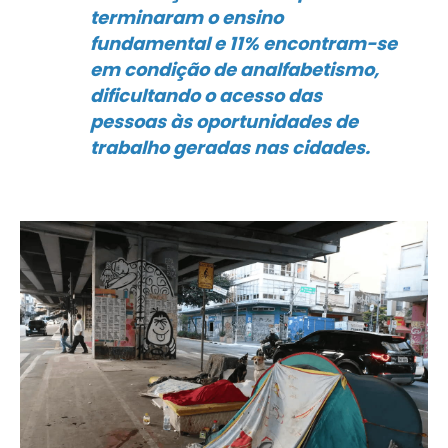
terminaram o ensino
fundamental e 11% encontram-se
em condição de analfabetismo,
dificultando o acesso das
pessoas às oportunidades de
trabalho geradas nas cidades.