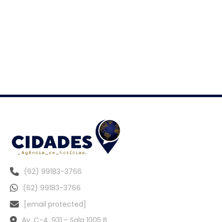
(62) 99183-3766
(62) 99183-3766
[email protected]
Av. C-4, 931 - Sala 1005 B