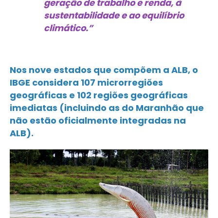
geração de trabalho e renda, à
sustentabilidade e ao equilíbrio
climático.”
Nos nove estados que compõem a ALB, o
IBGE considera 107 microrregiões
geográficas e 102 regiões geográficas
imediatas (incluindo as do Maranhão que
não estão oficialmente integradas na
ALB).