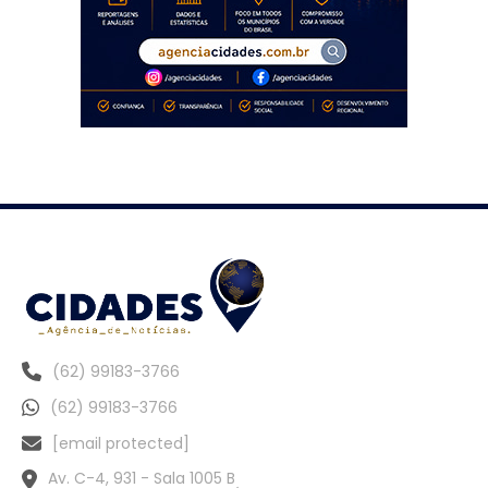
(62) 99183-3766
(62) 99183-3766
[email protected]
Av. C-4, 931 - Sala 1005 B