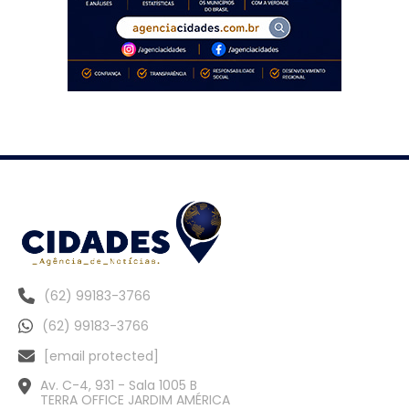
(62) 99183-3766
(62) 99183-3766
[email protected]
Av. C-4, 931 - Sala 1005 B
TERRA OFFICE JARDIM AMÉRICA