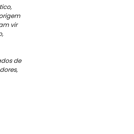
ico,
 origem
am vir
o,
ados de
dores,