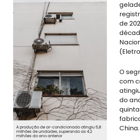
gelade
regis
de 202
décad
Nacion
(Eletro
O segm
com c
atingi
do ano
quinta
fabric
China.
A produção de ar-condicionado atingiu 5,8
milhões de unidades, superando as 4,2
milhões do ano anterior