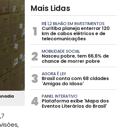
Mais Lidas
R$ 1,2 BILHÃO EM INVESTIMENTOS
1
Curitiba planeja enterrar 120
km de cabos elétricos e de
telecomunicações
2
MOBILIDADE SOCIAL
Nasceu pobre, tem 66,6% de
chance de morrer pobre
3
AGORA É LEI!
Brasil conta com 68 cidades
'Amigas do Idoso'
Anadia
4
PAINEL INTERATIVO
Plataforma exibe 'Mapa dos
Eventos Literários do Brasil'
,7
visões,