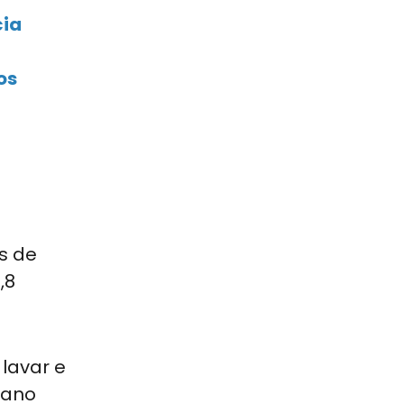
cia
os
s de
,8
lavar e
 ano