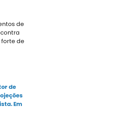
entos de
 contra
 forte de
tor de
rojeções
ista. Em