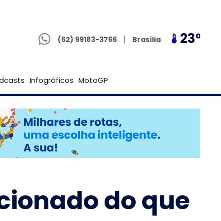
(62) 99183-3766
23º
28º
23º
Goiânia
(62) 99183-3766
Brasília
dcasts
Infográficos
MotoGP
icionado do que