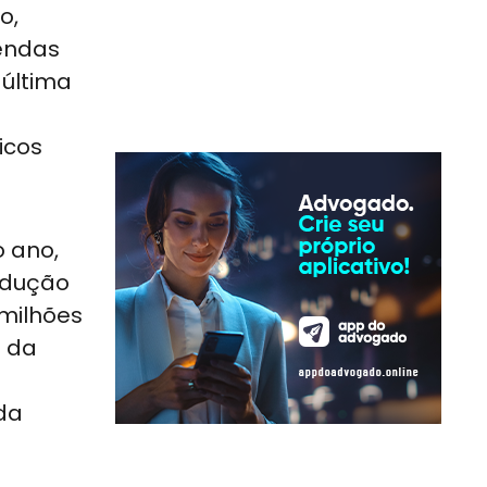
o,
endas
 última
icos
 ano,
odução
 milhões
e da
da