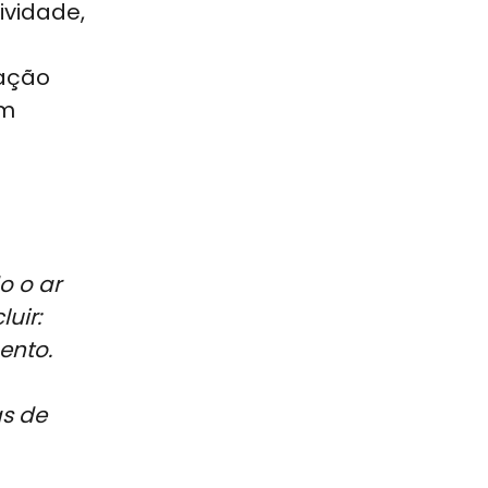
ividade,
zação
em
o o ar
uir:
ento.
as de