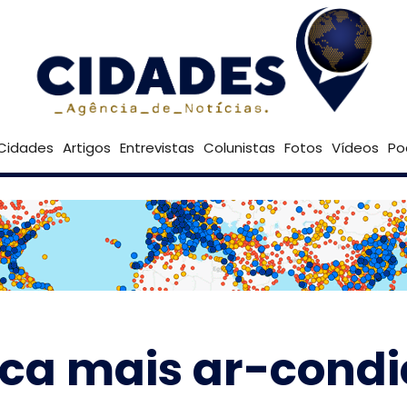
28º
Goiânia
Brasília
Cidades
Artigos
Entrevistas
Colunistas
Fotos
Vídeos
Po
ica mais ar-cond