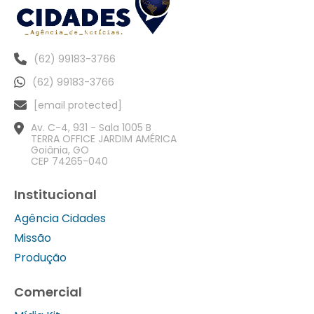
(62) 99183-3766
(62) 99183-3766
[email protected]
Av. C-4, 931 - Sala 1005 B
TERRA OFFICE JARDIM AMÉRICA
Goiânia, GO
CEP 74265-040
Institucional
Agência Cidades
Missão
Produção
Comercial