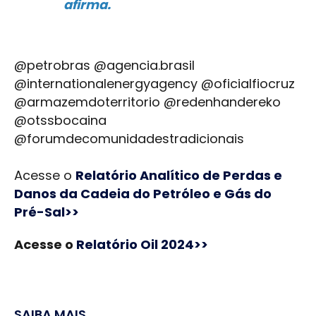
afirma.
@petrobras @agencia.brasil
@internationalenergyagency @oficialfiocruz
@armazemdoterritorio @redenhandereko
@otssbocaina
@forumdecomunidadestradicionais
Acesse o
Relatório Analítico de Perdas e
Danos da Cadeia do Petróleo e Gás do
Pré-Sal>>
Acesse o
Relatório Oil 2024>>
SAIBA MAIS