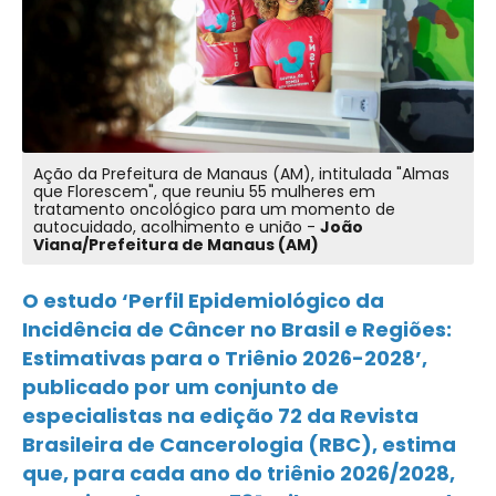
Ação da Prefeitura de Manaus (AM), intitulada "Almas
que Florescem", que reuniu 55 mulheres em
tratamento oncológico para um momento de
autocuidado, acolhimento e união -
João
Viana/Prefeitura de Manaus (AM)
O estudo
‘Perfil Epidemiológico da
Incidência de Câncer no Brasil e Regiões:
Estimativas para o Triênio 2026-2028’
,
publicado por um conjunto de
especialistas na edição 72 da Revista
Brasileira de Cancerologia (RBC), estima
que, para cada ano do triênio 2026/2028,