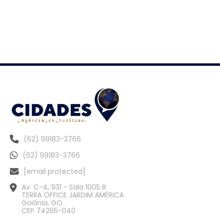
(62) 99183-3766
(62) 99183-3766
[email protected]
Av. C-4, 931 - Sala 1005 B
TERRA OFFICE JARDIM AMÉRICA
Goiânia, GO
CEP 74265-040