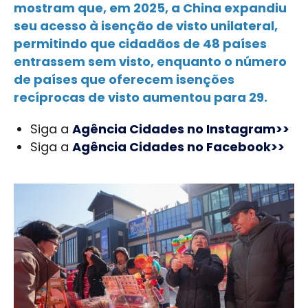
mostram que, em 2025, a China expandiu
seu acesso à isenção de visto unilateral,
permitindo que cidadãos de 48 países
entrassem sem visto, enquanto o número
de países que oferecem isenções
recíprocas de visto aumentou para 29.
Siga a
Agência Cidades no Instagram>>
Siga a
Agência Cidades no Facebook>>