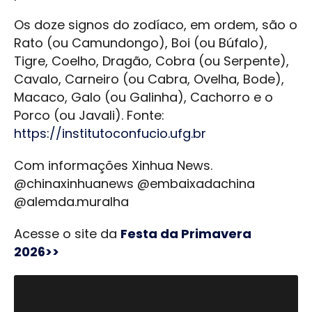
Os doze signos do zodíaco, em ordem, são o
Rato (ou Camundongo), Boi (ou Búfalo),
Tigre, Coelho, Dragão, Cobra (ou Serpente),
Cavalo, Carneiro (ou Cabra, Ovelha, Bode),
Macaco, Galo (ou Galinha), Cachorro e o
Porco (ou Javali). Fonte:
https://institutoconfucio.ufg.br
Com informações Xinhua News.
@chinaxinhuanews @embaixadachina
@alemda.muralha
Acesse o site da
Festa da Primavera
2026>>