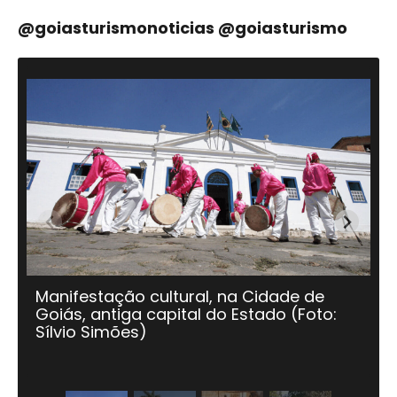
@goiasturismonoticias @goiasturismo
Manifestação cultural, na Cidade de
Ma
Goiás, antiga capital do Estado (Foto:
Go
Sílvio Simões)
Sí