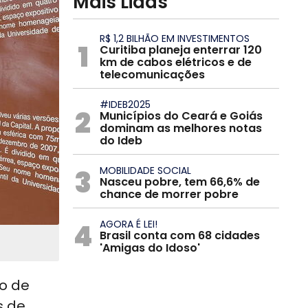
Mais Lidas
R$ 1,2 BILHÃO EM INVESTIMENTOS
1
Curitiba planeja enterrar 120
km de cabos elétricos e de
telecomunicações
#IDEB2025
2
Municípios do Ceará e Goiás
dominam as melhores notas
do Ideb
3
MOBILIDADE SOCIAL
Nasceu pobre, tem 66,6% de
chance de morrer pobre
4
AGORA É LEI!
Brasil conta com 68 cidades
'Amigas do Idoso'
ro de
s de