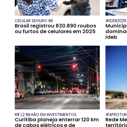
CELULAR SEGURO BR
#IDEB2025
Brasil registrou 830.890 roubos
Municíp
ou furtos de celulares em 2025
dominam
Ideb
R$ 1,2 BILHÃO EM INVESTIMENTOS
#AFROTUR
Curitiba planeja enterrar 120 km
Rede Me
de cabos elétricos e de
territór