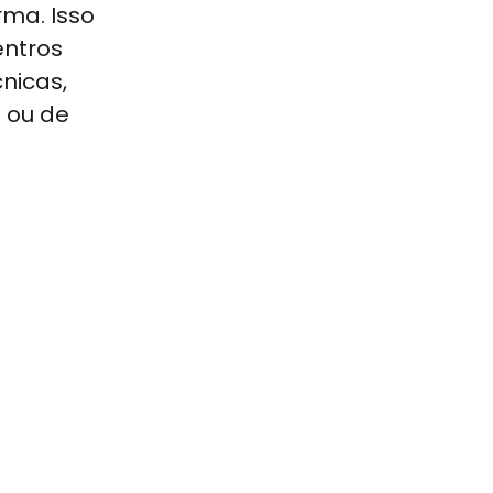
rma. Isso
entros
nicas,
o ou de