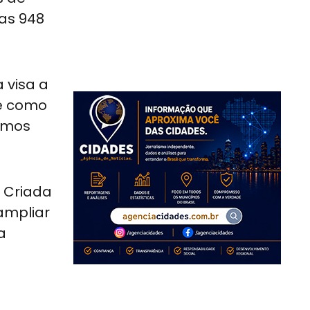
nas 948
 visa a
e como
ermos
. Criada
ampliar
a