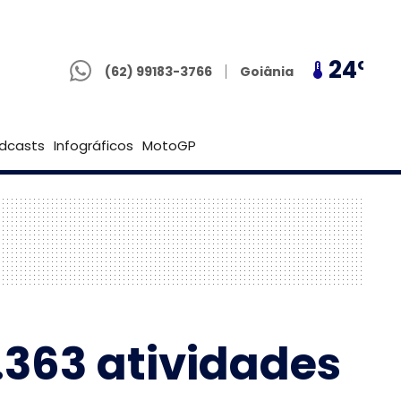
(62) 99183-3766
21º
24º
21º
Goiânia
(62) 99183-3766
Brasília
dcasts
Infográficos
MotoGP
.363 atividades