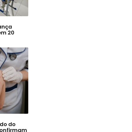
ança
em 20
rdo do
confirmam