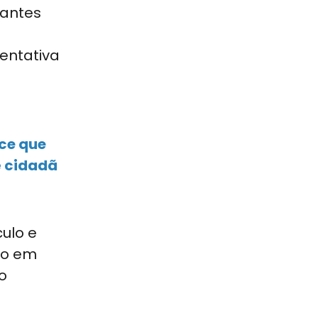
tantes
entativa
ce que
é cidadã
ulo e
to em
o