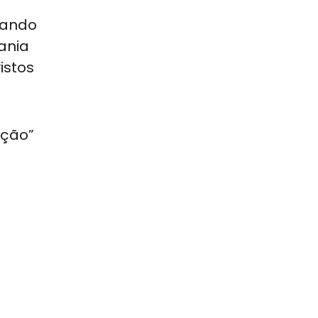
nando
ania
istos
ição”