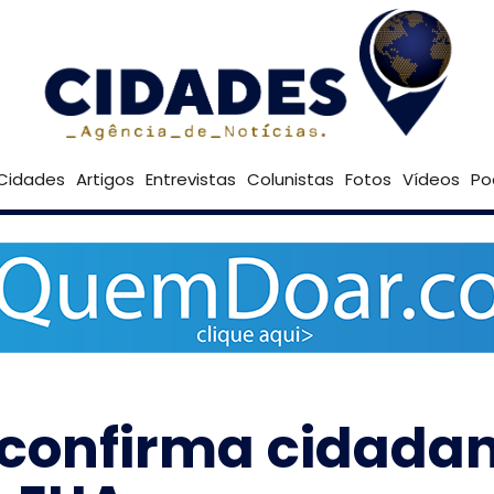
23º
Goiânia
Brasília
Cidades
Artigos
Entrevistas
Colunistas
Fotos
Vídeos
Po
confirma cidadan