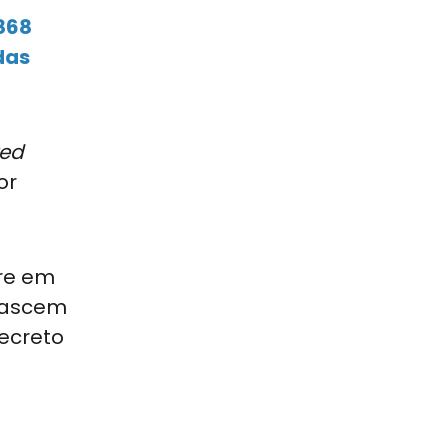
868
das
ted
or
re em
 nascem
ecreto