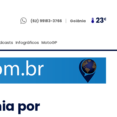
(62) 99183-3766
19º
23º
19º
Goiânia
(62) 99183-3766
Brasília
dcasts
Infográficos
MotoGP
ia por