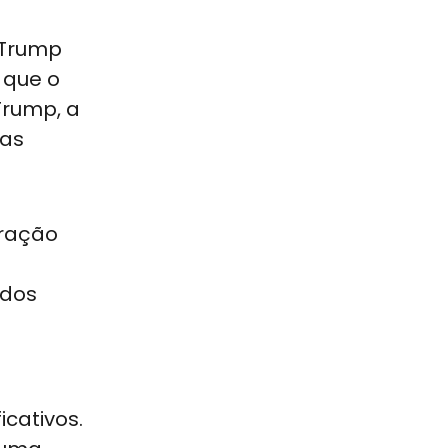
 Trump
 que o
Trump, a
 as
gração
ados
cativos.