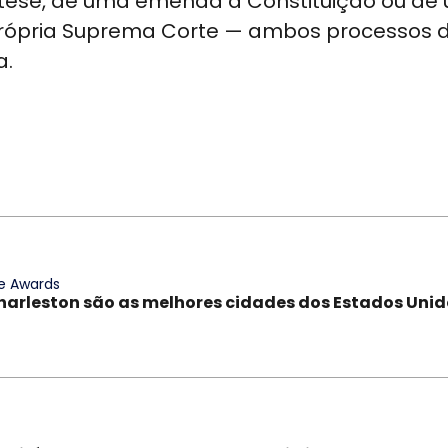
 tese, de uma emenda à Constituição ou de
rópria Suprema Corte — ambos processos 
a.
e Awards
harleston são as melhores cidades dos Estados Unid