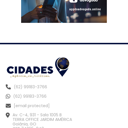
(62) 99183-3766
(62) 99183-3766
[email protected]
Av. C-4, 931 - Sala 1005 B
TERRA OFFICE JARDIM AMÉRICA
Goiânia, GO