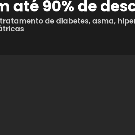
om até 90% de des
ratamento de diabetes, asma, hiper
átricas