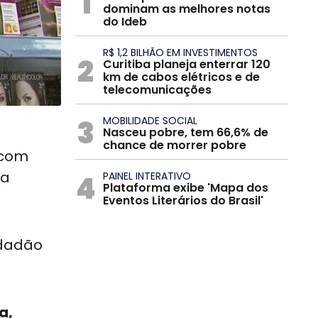
1
dominam as melhores notas
do Ideb
R$ 1,2 BILHÃO EM INVESTIMENTOS
2
Curitiba planeja enterrar 120
km de cabos elétricos e de
telecomunicações
3
MOBILIDADE SOCIAL
Nasceu pobre, tem 66,6% de
chance de morrer pobre
 com
la
4
PAINEL INTERATIVO
Plataforma exibe 'Mapa dos
Eventos Literários do Brasil'
idadão
a,