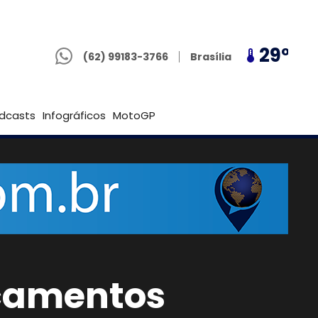
(62) 99183-3766
32º
29º
32º
Brasília
(62) 99183-3766
Goiânia
dcasts
Infográficos
MotoGP
icamentos