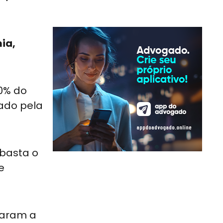
ia,
0% do
cado pela
 basta o
e
ssaram a