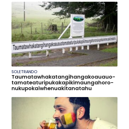
SOLETRANDO
Taumata­whakatangihanga­koauau­o­
tamatea­turi­pukaka­piki­maunga­horo­
nuku­pokai­whenua­ki­tana­tahu