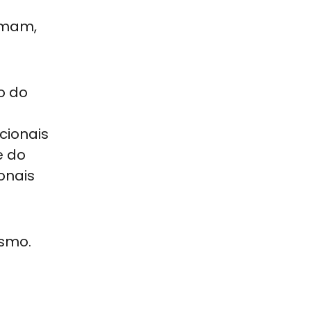
omam,
o do
cionais
e do
onais
ismo.