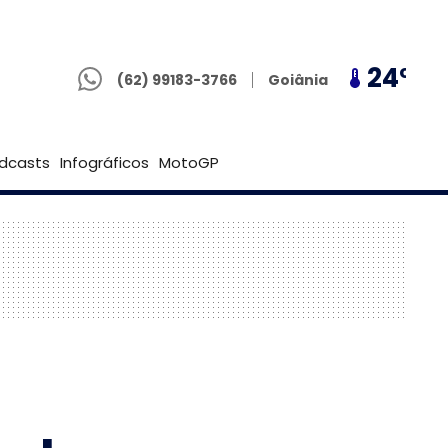
(62) 99183-3766
21º
24º
21º
Goiânia
(62) 99183-3766
Brasília
dcasts
Infográficos
MotoGP