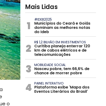
Mais Lidas
#IDEB2025
1
Municípios do Ceará e Goiás
dominam as melhores notas
do Ideb
R$ 1,2 BILHÃO EM INVESTIMENTOS
2
Curitiba planeja enterrar 120
km de cabos elétricos e de
telecomunicações
3
MOBILIDADE SOCIAL
Nasceu pobre, tem 66,6% de
chance de morrer pobre
4
PAINEL INTERATIVO
Plataforma exibe 'Mapa dos
ia
Eventos Literários do Brasil'
e
ue o