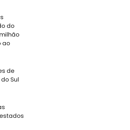
os
do do
 milhão
o ao
es de
 do Sul
as
 estados