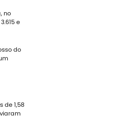
, no
3.615 e
osso do
 um
s de 1,58
nviaram