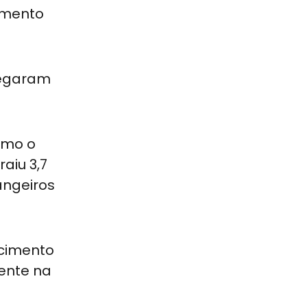
imento
chegaram
como o
aiu 3,7
angeiros
scimento
mente na