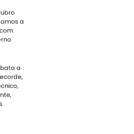
tubro
eçamos a
, com
erno
 bata a
recorde,
écnico,
nte,
s