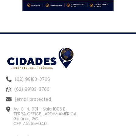
(62) 99183-3766
(62) 99183-3766
[email protected]
Av. C-4, 931 - Sala 1005 B
TERRA OFFICE JARDIM AMÉRICA
Goiânia, GO
CEP 74265-040