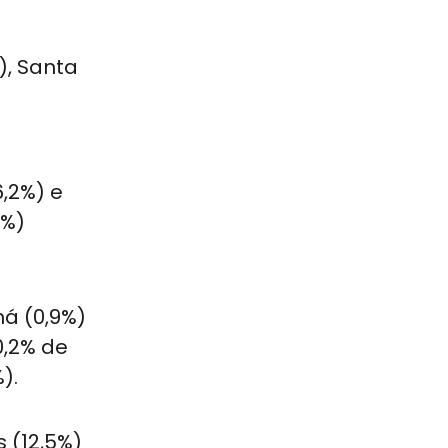
), Santa
o
6,2%) e
1%)
á (0,9%)
0,2% de
).
 (12,5%)