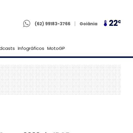
(62) 99183-3766
19º
22º
19º
Goiânia
(62) 99183-3766
Brasília
dcasts
Infográficos
MotoGP