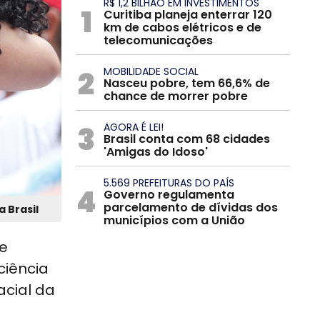
R$ 1,2 BILHÃO EM INVESTIMENTOS
1
Curitiba planeja enterrar 120
km de cabos elétricos e de
telecomunicações
2
MOBILIDADE SOCIAL
Nasceu pobre, tem 66,6% de
chance de morrer pobre
3
AGORA É LEI!
Brasil conta com 68 cidades
'Amigas do Idoso'
5.569 PREFEITURAS DO PAÍS
4
Governo regulamenta
parcelamento de dívidas dos
a Brasil
municípios com a União
de
ciência
acial da