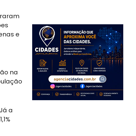
araram
ões
genas e
ção na
pulação
Já a
1,1%