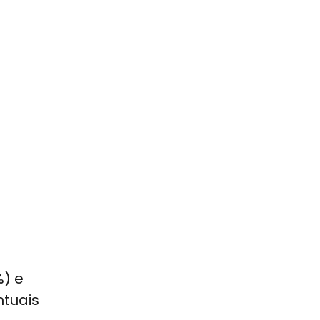
%) e
ntuais