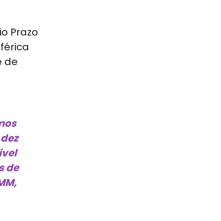
io Prazo
férica
e de
emos
 dez
ível
s de
OMM,