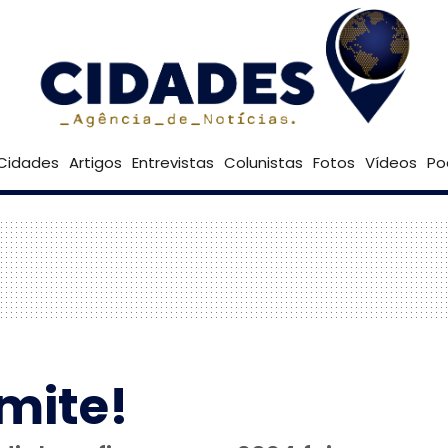
24º
Goiânia
Brasília
Cidades
Artigos
Entrevistas
Colunistas
Fotos
Vídeos
Po
mite!