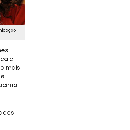
unicação
ões
ica e
no mais
de
 acima
dados
s