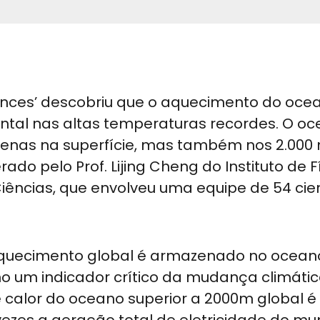
iences’ descobriu que o aquecimento do oc
al nas altas temperaturas recordes. O o
penas na superfície, mas também nos 2.000
ado pelo Prof. Lijing Cheng do Instituto de F
ências, que envolveu uma equipe de 54 cien
aquecimento global é armazenado no ocean
o um indicador crítico da mudança climátic
calor do oceano superior a 2000m global é 
0 vezes a geração total de eletricidade do 