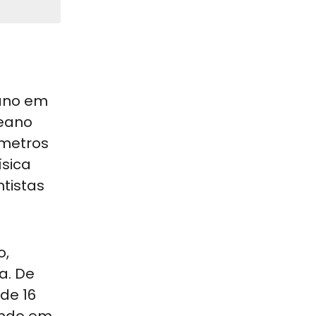
eano em
ceano
 metros
ísica
tistas
o,
a. De
de 16
mundo em