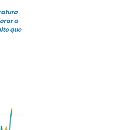
ratura
orar a
lto que