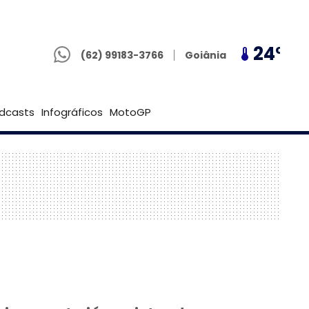
(62) 99183-3766
21º
24º
21º
Goiânia
(62) 99183-3766
Brasília
dcasts
Infográficos
MotoGP