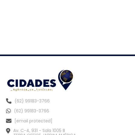
(62) 99183-3766
(62) 99183-3766
[email protected]
Av. C-4, 931 - Sala 1005 B