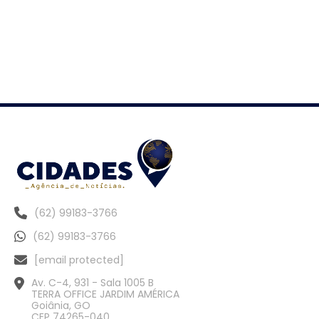
(62) 99183-3766
(62) 99183-3766
[email protected]
Av. C-4, 931 - Sala 1005 B
TERRA OFFICE JARDIM AMÉRICA
Goiânia, GO
CEP 74265-040