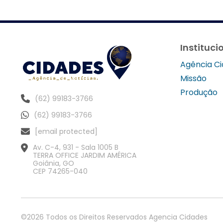
Instituci
Agência C
Missão
Produção
(62) 99183-3766
(62) 99183-3766
[email protected]
Av. C-4, 931 - Sala 1005 B
TERRA OFFICE JARDIM AMÉRICA
Goiânia, GO
CEP 74265-040
©2026 Todos os Direitos Reservados Agencia Cidades