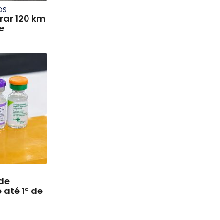
OS
rrar 120 km
e
de
até 1º de