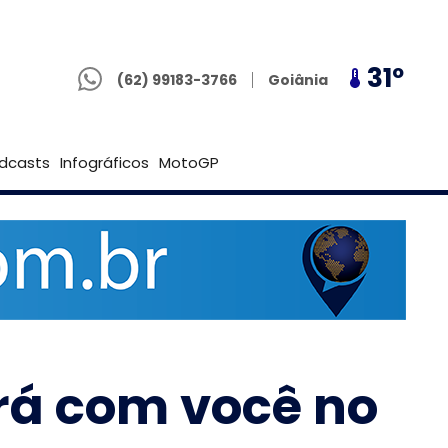
(62) 99183-3766
27º
31º
27º
Goiânia
(62) 99183-3766
Brasília
dcasts
Infográficos
MotoGP
rá com você no