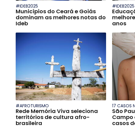
#IDEB2025
#IDEB2025
Municípios do Ceará e Goiás
Educaçã
dominam as melhores notas do
melhore
Ideb
anos
#AFROTURISMO
17 CASOS N
Rede Memória Viva seleciona
São Pau
territórios de cultura afro-
Campo 
brasileira
casos 