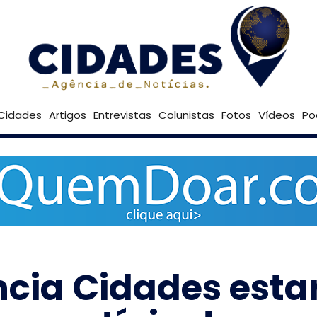
31º
Goiânia
Brasília
Cidades
Artigos
Entrevistas
Colunistas
Fotos
Vídeos
Po
ncia Cidades esta