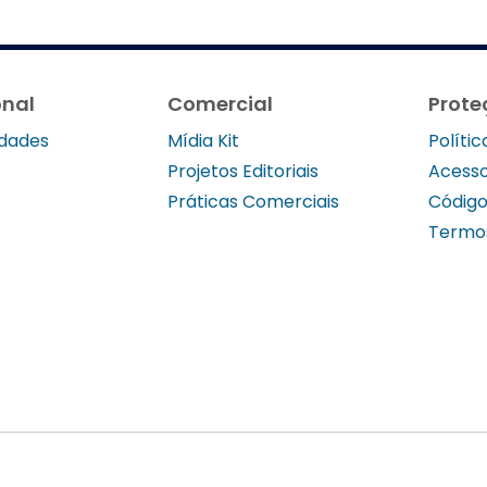
onal
Comercial
Prote
idades
Mídia Kit
Políti
Projetos Editoriais
Acesso
Práticas Comerciais
Código
Termo