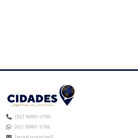
(62) 99183-3766
(62) 99183-3766
[email protected]