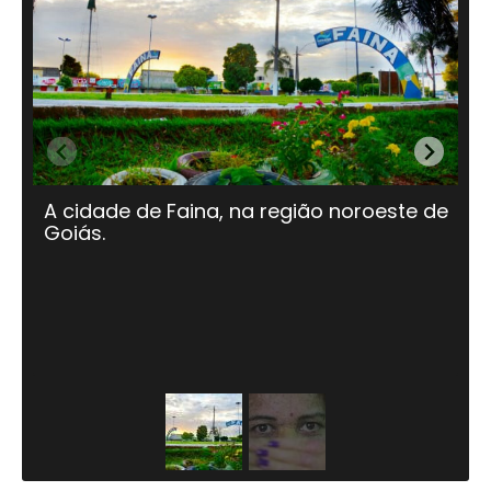
A cidade de Faina, na região noroeste de
A
Goiás.
co
n
re
um
pr
u
câ