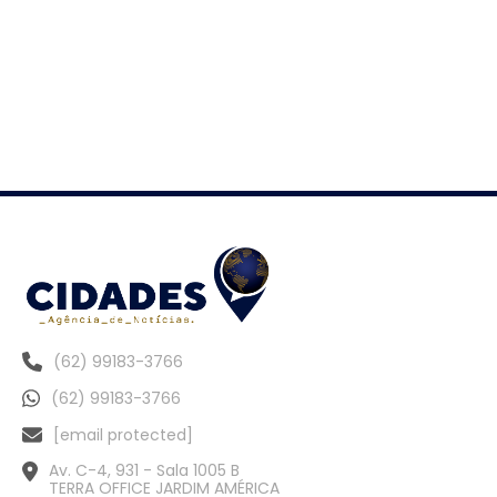
(62) 99183-3766
(62) 99183-3766
[email protected]
Av. C-4, 931 - Sala 1005 B
TERRA OFFICE JARDIM AMÉRICA