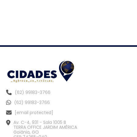
(62) 99183-3766
(62) 99183-3766
[email protected]
Av. C-4, 931 - Sala 1005 B
TERRA OFFICE JARDIM AMÉRICA
Goiânia, GO