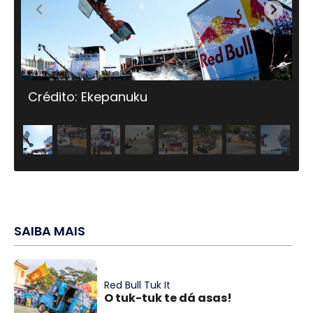
Crédito: Ekepanuku
Cr
SAIBA MAIS
Red Bull Tuk It
O tuk-tuk te dá asas!