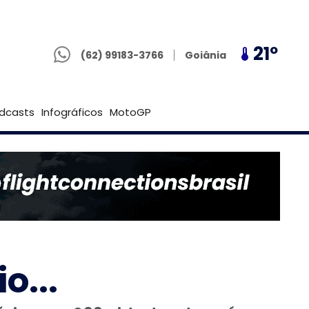
(62) 99183-3766
20º
21º
20º
Goiânia
(62) 99183-3766
Brasília
dcasts
Infográficos
MotoGP
o...