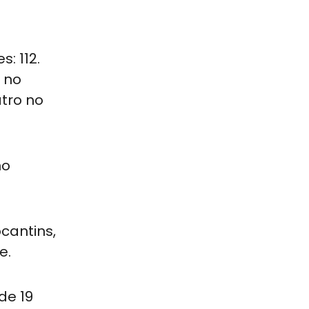
: 112.
8 no
tro no
no
cantins,
e.
de 19