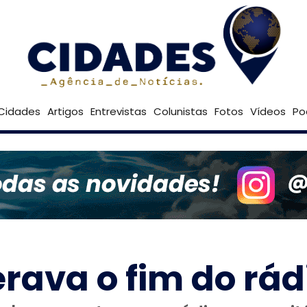
21º
Goiânia
Brasília
Cidades
Artigos
Entrevistas
Colunistas
Fotos
Vídeos
Po
ava o fim do rádi