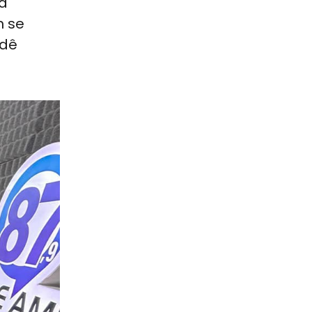
 a
m se
 dê