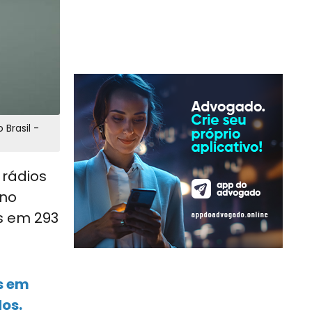
Brasil -
 rádios
ano
s em 293
s em
dos.