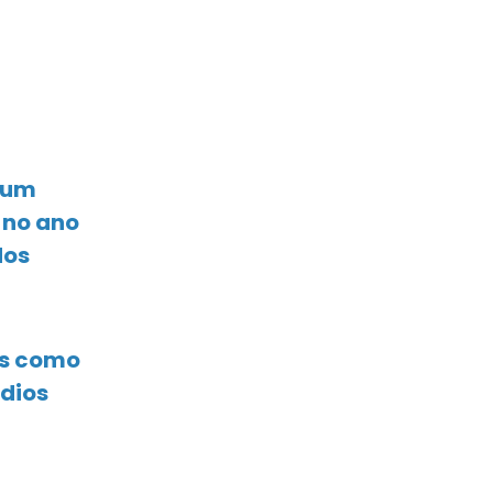
a um
 no ano
dos
os como
ádios