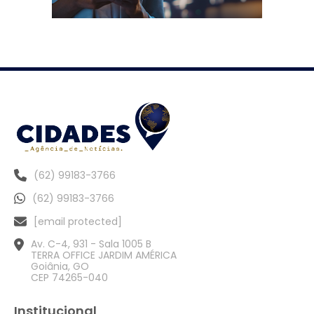
(62) 99183-3766
(62) 99183-3766
[email protected]
Av. C-4, 931 - Sala 1005 B
TERRA OFFICE JARDIM AMÉRICA
Goiânia, GO
CEP 74265-040
Institucional