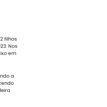
 filhos
023. Nos
aixo em
indo a
scendo
eira