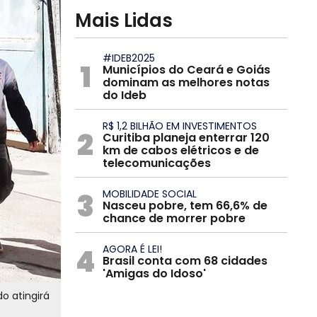
Mais Lidas
#IDEB2025
1
Municípios do Ceará e Goiás
dominam as melhores notas
do Ideb
R$ 1,2 BILHÃO EM INVESTIMENTOS
2
Curitiba planeja enterrar 120
km de cabos elétricos e de
telecomunicações
3
MOBILIDADE SOCIAL
Nasceu pobre, tem 66,6% de
chance de morrer pobre
4
AGORA É LEI!
Brasil conta com 68 cidades
'Amigas do Idoso'
o atingirá