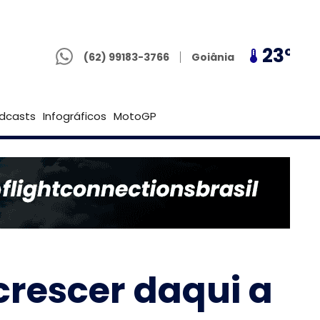
(62) 99183-3766
22º
23º
22º
Goiânia
(62) 99183-3766
Brasília
dcasts
Infográficos
MotoGP
crescer daqui a