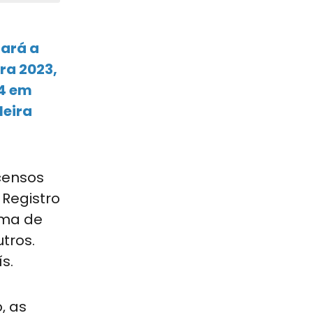
gará a
ra 2023,
44 em
leira
 censos
 Registro
ema de
tros.
s.
, as