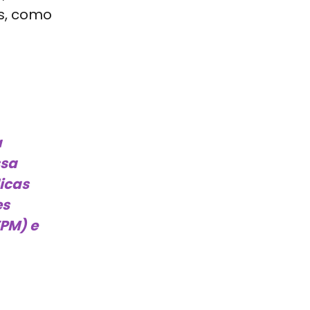
es, como
a
ssa
licas
es
FPM) e