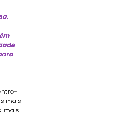
60.
lém
idade
para
entro-
as mais
a mais