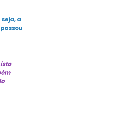
seja, a
, passou
isto
mbém
do