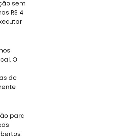
gação sem
as R$ 4
xecutar
nos
cal. O
das de
mente
ação para
oas
obertos