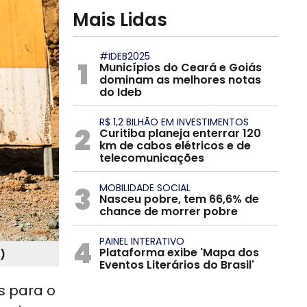
Mais Lidas
#IDEB2025
1
Municípios do Ceará e Goiás
dominam as melhores notas
do Ideb
R$ 1,2 BILHÃO EM INVESTIMENTOS
2
Curitiba planeja enterrar 120
km de cabos elétricos e de
telecomunicações
3
MOBILIDADE SOCIAL
Nasceu pobre, tem 66,6% de
chance de morrer pobre
4
PAINEL INTERATIVO
Plataforma exibe 'Mapa dos
O)
Eventos Literários do Brasil'
s para o