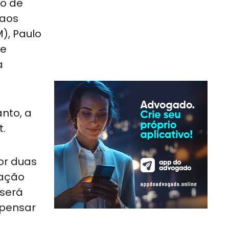
to de
 aos
), Paulo
te
a
nto, a
t.
or duas
pação
 será
mpensar