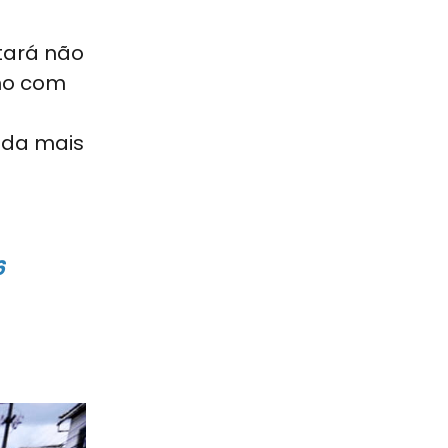
tará não
mo com
nda mais
6