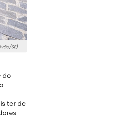
óvão/SE)
e do
 o
s ter de
idores