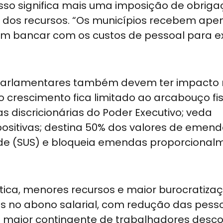
, isso significa mais uma imposição de obri
os recursos. “Os municípios recebem apen
sam bancar com os custos de pessoal para e
parlamentares também devem ter impacto 
 crescimento fica limitado ao arcabouço fis
discricionárias do Poder Executivo; veda
sitivas; destina 50% dos valores de emen
de (SUS) e bloqueia emendas proporcional
prática, menores recursos e maior burocratiz
es no abono salarial, com redução das pess
m maior contingente de trabalhadores desc