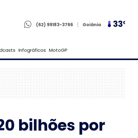
(62) 99183-3766
30º
33º
30º
Goiânia
(62) 99183-3766
Brasília
dcasts
Infográficos
MotoGP
20 bilhões por