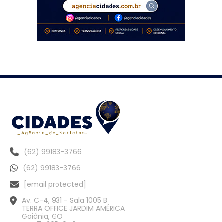
(62) 99183-3766
(62) 99183-3766
[email protected]
Av. C-4, 931 - Sala 1005 B
TERRA OFFICE JARDIM AMÉRICA
Goiânia, GO