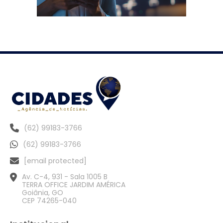
(62) 99183-3766
(62) 99183-3766
[email protected]
Av. C-4, 931 - Sala 1005 B
TERRA OFFICE JARDIM AMÉRICA
Goiânia, GO
CEP 74265-040