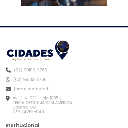
(62) 99183-3766
(62) 99183-3766
[email protected]
Av. C-4, 931 - Sala 1005 B
TERRA OFFICE JARDIM AMÉRICA
Goiânia, GO
CEP 74265-040
Institucional